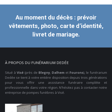
Au moment du décès : prévoir
vêtements, photo, carte d’identité,
livret de mariage.
À PROPOS DU FUNÉRARIUM DEDÉE
Situé à
Visé
(près de
Blegny
,
Dalhem
et
Fourons
), le funérarium
Dedée se tient à votre entière disposition depuis trois générations
pour vous offrir une assistance funéraire complète et
professionnelle dans votre région. N'hésitez pas à contacter notre
entreprise de pompes funèbres à Visé.