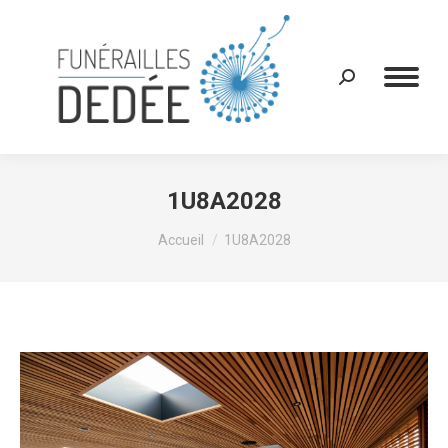
Recherche
:
1U8A2028
Vous êtes ici :
Accueil
1U8A2028