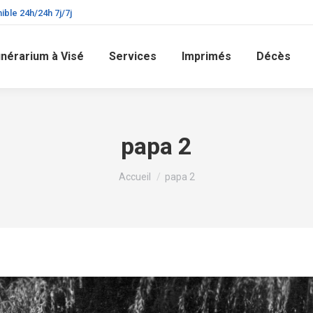
ible 24h/24h 7j/7j
nérarium à Visé
Services
Imprimés
Décès
papa 2
Vous êtes ici :
Accueil
papa 2